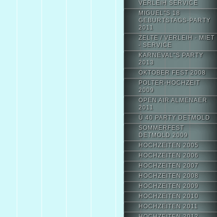
VERLEIH SERVICE
MIGUEL"S 18
GEBURTSTAGS-PARTY
2011
ZELTE / VERLEIH - MIET
- SERVICE
KARNEVAL"S PARTY
2013
OKTOBER FEST 2008
POLTER-HOCHZEIT
2009
OPEN AIR ALMENAER
2011
Ü 40 PARTY DETMOLD
SOMMERFEST
DETMOLD 2009
HOCHZEITEN 2005
HOCHZEITEN 2006
HOCHZEITEN 2007
HOCHZEITEN 2008
HOCHZEITEN 2009
HOCHZEITEN 2010
HOCHZEITEN 2011
HOCHZEITEN 2012