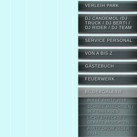
VERLEIH PARK
DJ CANDEMOL /DJ
TRUCK / DJ BERTI /
DJ RIDER / DJ TEAM
SERVICE PERSONAL
VON A BIS Z
GÄSTEBUCH
FEUERWERK
BILDERGALERIE
BULLE PARTY 2019
SCHNEE MASCHINEN /
SEIFENBLASEN
LICHT EFFECKTE /
GERÄTE ANSICHTEN
PARTY DROM JÄGER
2014