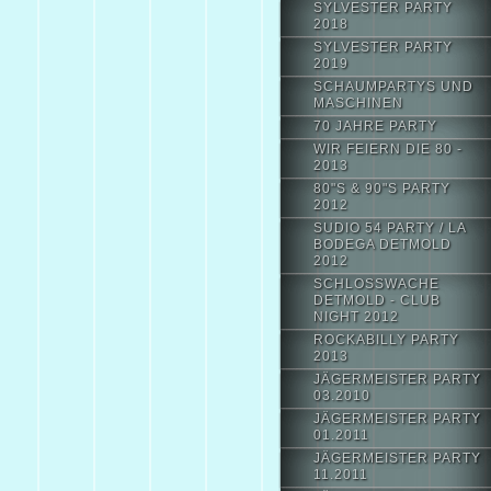
SYLVESTER PARTY
2018
SYLVESTER PARTY
2019
SCHAUMPARTYS UND
MASCHINEN
70 JAHRE PARTY
WIR FEIERN DIE 80 -
2013
80"S & 90"S PARTY
2012
SUDIO 54 PARTY / LA
BODEGA DETMOLD
2012
SCHLOSSWACHE
DETMOLD - CLUB
NIGHT 2012
ROCKABILLY PARTY
2013
JÄGERMEISTER PARTY
03.2010
JÄGERMEISTER PARTY
01.2011
JÄGERMEISTER PARTY
11.2011