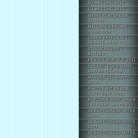
DJ MEETING 2012
DJ MEETING 2013
WEIHNACHTSFEIER
12.2014
MALLORCA PROMO
TOUR 2014
LASER EFFECKTE /
GERÄTE ANSICHTEN
STROBOSKOPE /
BLITZER
REVIVAL PARTY 3. 2011
SOUND - EQUIPMENT
UND PA TECHNIK
HANGER 21 - PARTY
2013
PARTYS MIT DJ BOB
2009 / 2010 / 2011
POPCORN-MASCHINEN
/ VERLEIH SERVICE
GEBURTSTAGSPARTYS
2008
GEBURTSTAGSPARTYS
2009
GEBURTSTAGSPARTYS
2010