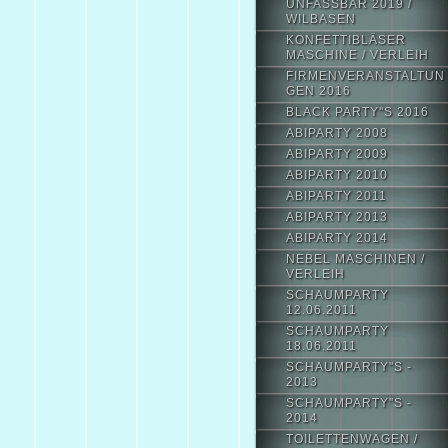
UNFASSBAR 2019 /
WILBASEN
KONFETTIBLÄSER
MASCHINE / VERLEIH
FIRMENVERANSTALTUN
GEN 2016
BLACK PARTY"S 2016
ABIPARTY 2008
ABIPARTY 2009
ABIPARTY 2010
ABIPARTY 2011
ABIPARTY 2013
ABIPARTY 2014
NEBEL MASCHINEN /
VERLEIH
SCHAUMPARTY
12.06.2011
SCHAUMPARTY
18.06.2011
SCHAUMPARTY"S -
2013
SCHAUMPARTY"S -
2014
TOILETTENWAGEN /