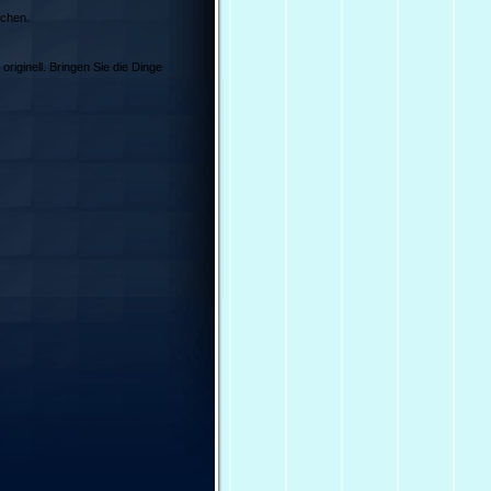
schen.
riginell. Bringen Sie die Dinge