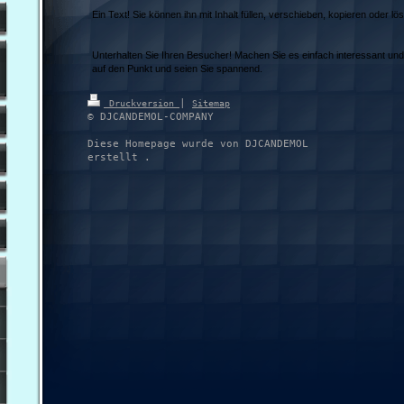
Ein Text! Sie können ihn mit Inhalt füllen, verschieben, kopieren oder lö
Unterhalten Sie Ihren Besucher! Machen Sie es einfach interessant und o
auf den Punkt und seien Sie spannend.
|
Druckversion
Sitemap
© DJCANDEMOL-COMPANY
Diese Homepage wurde von DJCANDEMOL
erstellt .