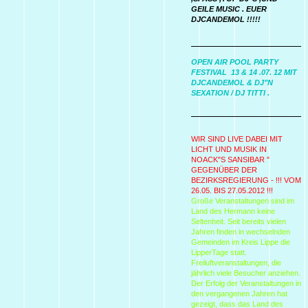
GEILE MUSIC . EUER
DJCANDEMOL !!!!!
OPEN AIR POOL PARTY
FESTIVAL 13 & 14 .07. 12 MIT
DJCANDEMOL & DJ"N
SEXATION / DJ TITTI .
WIR SIND LIVE DABEI MIT
LICHT UND MUSIK IN
NOACK"S SANSIBAR "
GEGENÜBER DER
BEZIRKSREGIERUNG - !!! VOM
26.05. BIS 27.05.2012 !!!
Große Veranstaltungen sind im
Land des Hermann keine
Seltenheit. Seit bereits vielen
Jahren finden in wechselnden
Gemeinden im Kreis Lippe die
LipperTage statt.
Freiluftveranstaltungen, die
jährlich viele Besucher anziehen.
Der Erfolg der Veranstaltungen in
den vergangenen Jahren hat
gezeigt, dass das Land des