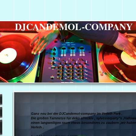
DJCANDEMOL-COMPANY
Ganz neu bei der DJCandemol-company im Verleih Park .
Die großen Tarnnetze für deko effeckte , sylvesterparty"s ,Hallow
einen langweiligen raum etwas besonderes zu zaubern ,wir habe
Verleih .