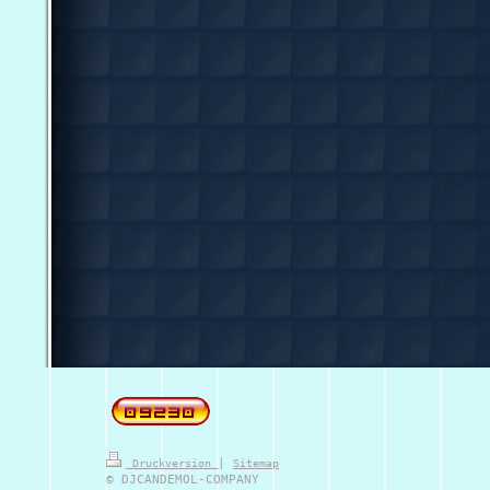
|
Druckversion
Sitemap
© DJCANDEMOL-COMPANY