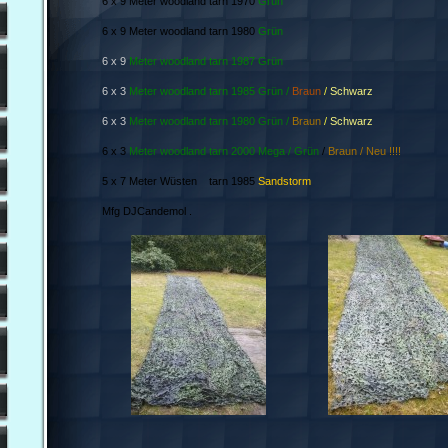
6 x 9 Meter woodland tarn 1970
Grün
6 x 9 Meter woodland tarn 1980
Grün
6 x 9
Meter woodland tarn 1987 Grün
6 x 3
Meter woodland tarn 1985 Grün /
Braun
/
Schwarz
6 x 3
Meter woodland tarn 1980 Grün /
Braun
/
Schwarz
6 x 3
Meter woodland tarn 2000 Mega / Grün
/
Braun / Neu !!!!
5 x 7 Meter Wüsten tarn 1985
Sandstorm
Mfg DJCandemol .