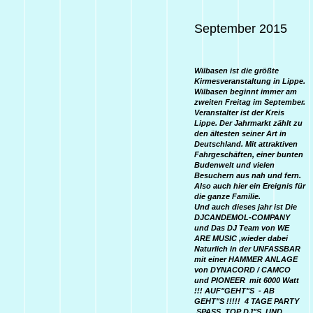
September 2015
Wilbasen ist die größte
Kirmesveranstaltung in Lippe.
Wilbasen beginnt immer am
zweiten Freitag im September.
Veranstalter ist der Kreis
Lippe. Der Jahrmarkt zählt zu
den ältesten seiner Art in
Deutschland. Mit attraktiven
Fahrgeschäften, einer bunten
Budenwelt und vielen
Besuchern aus nah und fern.
Also auch hier ein Ereignis für
die ganze Familie.
Und auch dieses jahr ist Die
DJCANDEMOL-COMPANY
und Das DJ Team von WE
ARE MUSIC ,wieder dabei
Naturlich in der UNFASSBAR
mit einer HAMMER ANLAGE
von DYNACORD / CAMCO
und PIONEER mit 6000 Watt
!!! AUF"GEHT"S - AB
GEHT"S !!!!! 4 TAGE PARTY
,SPASS ,TOP DJ"S ,UND