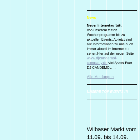
News
Neuer Internetauftritt
Von unserem festen
Wochenprogramm bis zu
aktuellen Events: Ab jetzt sind
alle Informationen zu uns auch
immer aktuell im Internet zu
sehen.Hier auf der neuen Seite
www.djcandemol-
company.de
viel Spass.Euer
DJ CANDEMOL !!!.
Alle Meldungen
UNSERE TOP EVENTS !!!
Wilbaser Markt vom
11.09. bis 14.09.