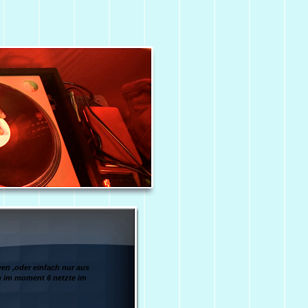
een ,oder einfach nur aus
n im moment 6 netzte im