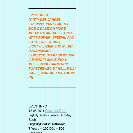
EVENT INFO :
PARTY DES JAHRES -
3.REVIVAL PARTY MIT DJ
BOB & DJ MUCH MORE ;
MIT MEGA ANLAGE 2 X 2500
WATT POWER ;SPEZIAL AAC
2 X 15 ZOLL W-BIN ;
LICHT & LASER SHOW ; MIT
DJCANDEMOL .
05.011.2011 START 20:00 UHR
.( EINTRITT 5,00 EURO ).
MESSEPARK BARNTRUP ,
FÖRSTERWEG 5 ( HALLE 3.1 /
CAFE ). NUR MIT EINLADUNG
!!!!
EVENTINFO
Cocoon Club
12.03.2011
BigCityBeats 7 Years Birthday
Bash
BigCityBeats’ Birthday!
7
Years –
100
DJs –
500