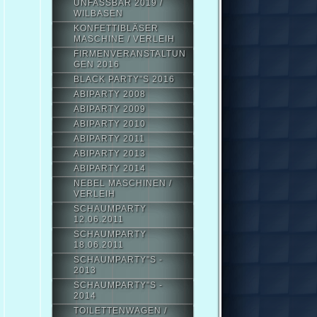
UNFASSBAR 2019 /
WILBASEN
KONFETTIBLÄSER
MASCHINE / VERLEIH
FIRMENVERANSTALTUN
GEN 2016
BLACK PARTY"S 2016
ABIPARTY 2008
ABIPARTY 2009
ABIPARTY 2010
ABIPARTY 2011
ABIPARTY 2013
ABIPARTY 2014
NEBEL MASCHINEN /
VERLEIH
SCHAUMPARTY
12.06.2011
SCHAUMPARTY
18.06.2011
SCHAUMPARTY"S -
2013
SCHAUMPARTY"S -
2014
TOILETTENWAGEN /