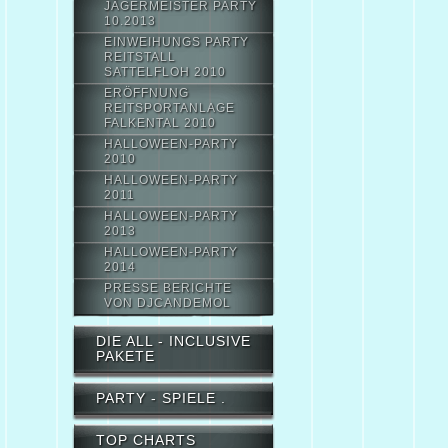
JÄGERMEISTER PARTY
10.2013
EINWEIHUNGS PARTY
REITSTALL
SATTELFLOH 2010
ERÖFFNUNG
REITSPORTANLAGE
FALKENTAL 2010
HALLOWEEN-PARTY
2010
HALLOWEEN-PARTY
2011
HALLOWEEN-PARTY
2013
HALLOWEEN-PARTY
2014
PRESSE BERICHTE
VON DJCANDEMOL
DIE ALL - INCLUSIVE
PAKETE
PARTY - SPIELE .
TOP CHARTS