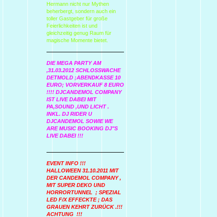
Hermann nicht nur Mythen
beherbergt, sondern auch ein
toller Gastgeber für große
Feierlichkeiten ist und
gleichzeitig genug Raum für
magische Momente bietet.
DIE MEGA PARTY AM
,31.03.2012 SCHLOSSWACHE
DETMOLD ;ABENDKASSE 10
EURO; VORVERKAUF 8 EURO
!!!! DJCANDEMOL COMPANY
IST LIVE DABEI MIT
PA,SOUND ,UND LICHT .
INKL. DJ RIDER U
DJCANDEMOL SOWIE WE
ARE MUSIC BOOKING DJ"S
LIVE DABEI !!!
EVENT INFO !!!
HALLOWEEN 31.10.2011 MIT
DER CANDEMOL COMPANY ,
MIT SUPER DEKO UND
HORRORTUNNEL ; SPEZIAL
LED F/X EFFECKTE ; DAS
GRAUEN KEHRT ZURÜCK .!!!
ACHTUNG !!!