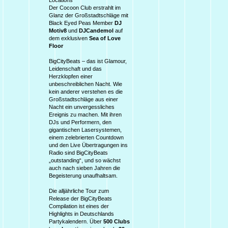
Locations
Der Cocoon Club erstrahlt im
Glanz der Großstadtschläge mit
Black Eyed Peas Member
DJ
Motiv8
und
DJCandemol
auf
dem exklusiven
Sea of Love
Floor
BigCityBeats – das ist Glamour,
Leidenschaft und das
Herzklopfen einer
unbeschreiblichen Nacht. Wie
kein anderer verstehen es die
Großstadtschläge aus einer
Nacht ein unvergessliches
Ereignis zu machen. Mit ihren
DJs und Performern, den
gigantischen Lasersystemen,
einem zelebrierten Countdown
und den Live Übertragungen ins
Radio sind BigCityBeats
„outstanding“, und so wächst
auch nach sieben Jahren die
Begeisterung unaufhaltsam.
Die alljährliche Tour zum
Release der BigCityBeats
Compilation ist eines der
Highlights in Deutschlands
Partykalendern. Über
500 Clubs