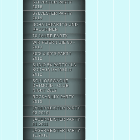
SYLVESTER PARTY
2018
SYLVESTER PARTY
2019
SCHAUMPARTYS UND
MASCHINEN
70 JAHRE PARTY
WIR FEIERN DIE 80 -
2013
80"S & 90"S PARTY
2012
SUDIO 54 PARTY / LA
BODEGA DETMOLD
2012
SCHLOSSWACHE
DETMOLD - CLUB
NIGHT 2012
ROCKABILLY PARTY
2013
JÄGERMEISTER PARTY
03.2010
JÄGERMEISTER PARTY
01.2011
JÄGERMEISTER PARTY
11.2011