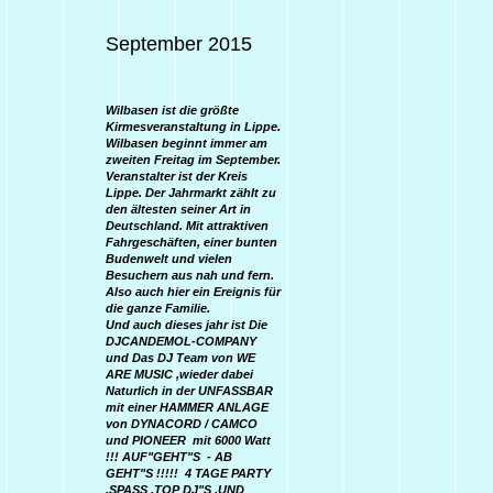
September 2015
Wilbasen ist die größte
Kirmesveranstaltung in Lippe.
Wilbasen beginnt immer am
zweiten Freitag im September.
Veranstalter ist der Kreis
Lippe. Der Jahrmarkt zählt zu
den ältesten seiner Art in
Deutschland. Mit attraktiven
Fahrgeschäften, einer bunten
Budenwelt und vielen
Besuchern aus nah und fern.
Also auch hier ein Ereignis für
die ganze Familie.
Und auch dieses jahr ist Die
DJCANDEMOL-COMPANY
und Das DJ Team von WE
ARE MUSIC ,wieder dabei
Naturlich in der UNFASSBAR
mit einer HAMMER ANLAGE
von DYNACORD / CAMCO
und PIONEER mit 6000 Watt
!!! AUF"GEHT"S - AB
GEHT"S !!!!! 4 TAGE PARTY
,SPASS ,TOP DJ"S ,UND