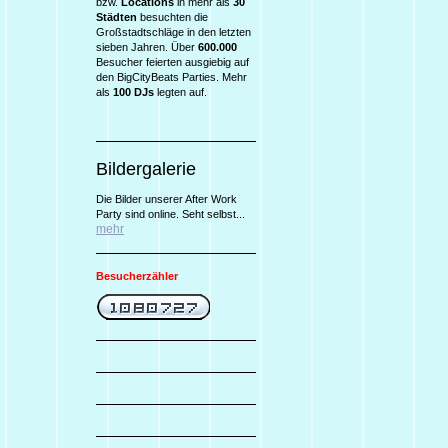
bzw.
Locations
in mehr als
30
Städten
besuchten die
Großstadtschläge in den letzten
sieben Jahren. Über
600.000
Besucher feierten ausgiebig auf
den BigCityBeats Parties. Mehr
als
100 DJs
legten auf.
Bildergalerie
Die Bilder unserer After Work
Party sind online. Seht selbst...
mehr
Besucherzähler