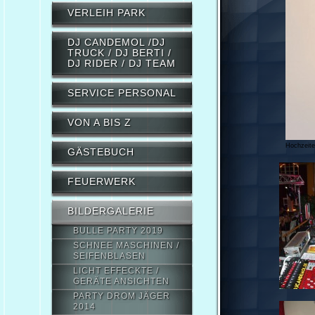
VERLEIH PARK
DJ CANDEMOL /DJ
TRUCK / DJ BERTI /
DJ RIDER / DJ TEAM
SERVICE PERSONAL
VON A BIS Z
Hochzeite
GÄSTEBUCH
FEUERWERK
BILDERGALERIE
BULLE PARTY 2019
SCHNEE MASCHINEN /
SEIFENBLASEN
LICHT EFFECKTE /
GERÄTE ANSICHTEN
PARTY DROM JÄGER
2014