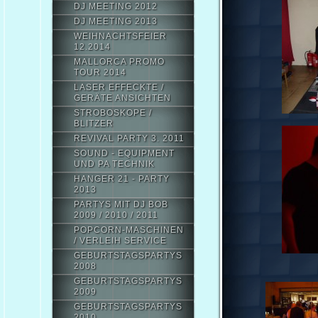
DJ MEETING 2012
DJ MEETING 2013
WEIHNACHTSFEIER
12.2014
MALLORCA PROMO
TOUR 2014
LASER EFFECKTE /
GERÄTE ANSICHTEN
STROBOSKOPE /
BLITZER
REVIVAL PARTY 3. 2011
SOUND - EQUIPMENT
UND PA TECHNIK
HANGER 21 - PARTY
2013
PARTYS MIT DJ BOB
2009 / 2010 / 2011
POPCORN-MASCHINEN
/ VERLEIH SERVICE
GEBURTSTAGSPARTYS
2008
GEBURTSTAGSPARTYS
2009
GEBURTSTAGSPARTYS
2010