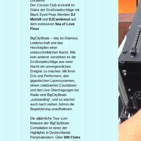
Locations
Der Cocoon Club erstrahlt im
Glanz der Großstadtschläge mit
Black Eyed Peas Member
DJ
Motiv8
und
DJCandemol
auf
dem exklusiven
Sea of Love
Floor
BigCityBeats – das ist Glamour,
Leidenschaft und das
Herzklopfen einer
unbeschreiblichen Nacht. Wie
kein anderer verstehen es die
Großstadtschläge aus einer
Nacht ein unvergessliches
Ereignis zu machen. Mit ihren
DJs und Performern, den
gigantischen Lasersystemen,
einem zelebrierten Countdown
und den Live Übertragungen ins
Radio sind BigCityBeats
„outstanding“, und so wächst
auch nach sieben Jahren die
Begeisterung unaufhaltsam.
Die alljährliche Tour zum
Release der BigCityBeats
Compilation ist eines der
Highlights in Deutschlands
Partykalendern. Über
500 Clubs