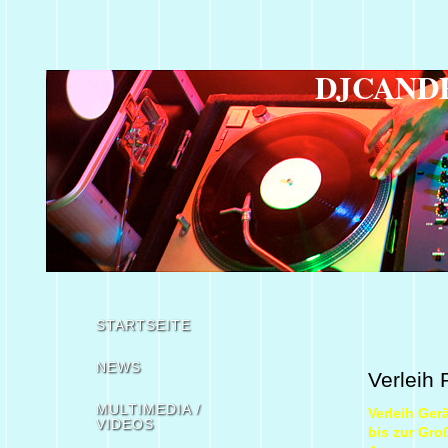
DJCAND
STARTSEITE
NEWS
Verleih 
MULTIMEDIA /
Verleih Ger
VIDEOS
bis zur Gro