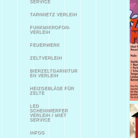
SERVICE
TARNNETZ VERLEIH
FUNKMIKROFON-
VERLEIH
FEUERWERK
ZELTVERLEIH
BIERZELTGARNITUR
EN VERLEIH
HEIZGEBLÄSE FÜR
ZELTE
LED
SCHEINWERFER
VERLEIH / MIET
SERVICE
INFOS