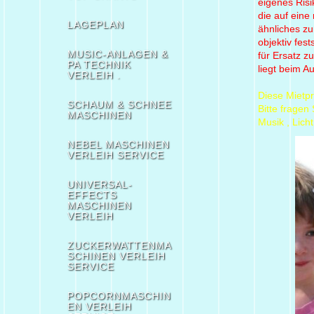
eigenes Risi
die auf eine
LAGEPLAN
ähnliches zu
objektiv fest
MUSIC-ANLAGEN &
für Ersatz z
PA TECHNIK
liegt beim Au
VERLEIH .
Diese Mietpr
SCHAUM & SCHNEE
Bitte fragen
MASCHINEN
Musik , Licht
NEBEL MASCHINEN
VERLEIH SERVICE
UNIVERSAL-
EFFECTS
MASCHINEN
VERLEIH
ZUCKERWATTENMA
SCHINEN VERLEIH
SERVICE
POPCORNMASCHIN
EN VERLEIH