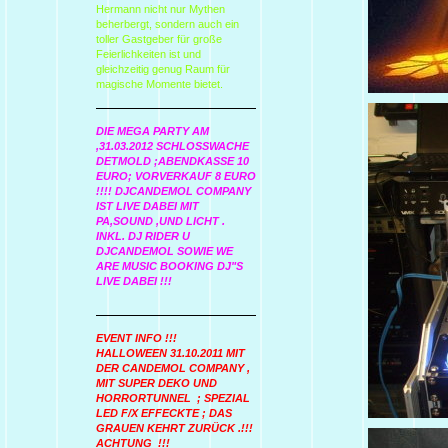
Hermann nicht nur Mythen
beherbergt, sondern auch ein
toller Gastgeber für große
Feierlichkeiten ist und
gleichzeitig genug Raum für
magische Momente bietet.
DIE MEGA PARTY AM
,31.03.2012 SCHLOSSWACHE
DETMOLD ;ABENDKASSE 10
EURO; VORVERKAUF 8 EURO
!!!! DJCANDEMOL COMPANY
IST LIVE DABEI MIT
PA,SOUND ,UND LICHT .
INKL. DJ RIDER U
DJCANDEMOL SOWIE WE
ARE MUSIC BOOKING DJ"S
LIVE DABEI !!!
EVENT INFO !!!
HALLOWEEN 31.10.2011 MIT
DER CANDEMOL COMPANY ,
MIT SUPER DEKO UND
HORRORTUNNEL ; SPEZIAL
LED F/X EFFECKTE ; DAS
GRAUEN KEHRT ZURÜCK .!!!
ACHTUNG !!!