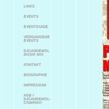
LINKS
EVENTS
EVENTGUIDE
VERGANGENE
EVENTS
DJCANDEMOL
MUSIK MIX
KONTAKT
BIOGRAPHIE
IMPRESSUM
AGB /
DJCANDEMOL-
COMPANY