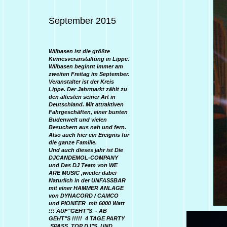
September 2015
Wilbasen ist die größte
Kirmesveranstaltung in Lippe.
Wilbasen beginnt immer am
zweiten Freitag im September.
Veranstalter ist der Kreis
Lippe. Der Jahrmarkt zählt zu
den ältesten seiner Art in
Deutschland. Mit attraktiven
Fahrgeschäften, einer bunten
Budenwelt und vielen
Besuchern aus nah und fern.
Also auch hier ein Ereignis für
die ganze Familie.
Und auch dieses jahr ist Die
DJCANDEMOL-COMPANY
und Das DJ Team von WE
ARE MUSIC ,wieder dabei
Naturlich in der UNFASSBAR
mit einer HAMMER ANLAGE
von DYNACORD / CAMCO
und PIONEER mit 6000 Watt
!!! AUF"GEHT"S - AB
GEHT"S !!!!! 4 TAGE PARTY
,SPASS ,TOP DJ"S ,UND