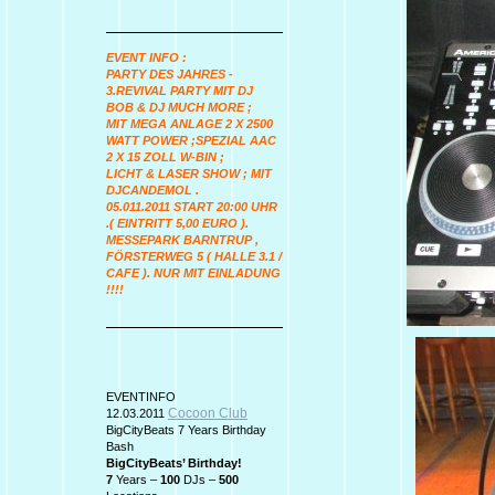
EVENT INFO :
PARTY DES JAHRES -
3.REVIVAL PARTY MIT DJ
BOB & DJ MUCH MORE ;
MIT MEGA ANLAGE 2 X 2500
WATT POWER ;SPEZIAL AAC
2 X 15 ZOLL W-BIN ;
LICHT & LASER SHOW ; MIT
DJCANDEMOL .
05.011.2011 START 20:00 UHR
.( EINTRITT 5,00 EURO ).
MESSEPARK BARNTRUP ,
FÖRSTERWEG 5 ( HALLE 3.1 /
CAFE ). NUR MIT EINLADUNG
!!!!
EVENTINFO
Cocoon Club
12.03.2011
BigCityBeats 7 Years Birthday
Bash
BigCityBeats’ Birthday!
7
Years –
100
DJs –
500