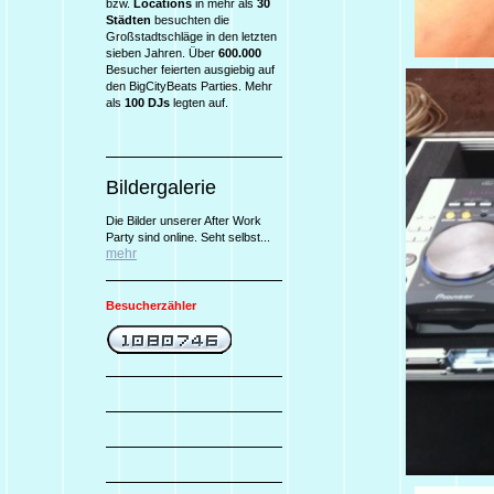
bzw.
Locations
in mehr als
30
Städten
besuchten die
Großstadtschläge in den letzten
sieben Jahren. Über
600.000
Besucher feierten ausgiebig auf
den BigCityBeats Parties. Mehr
als
100 DJs
legten auf.
Bildergalerie
Die Bilder unserer After Work
Party sind online. Seht selbst...
mehr
Besucherzähler