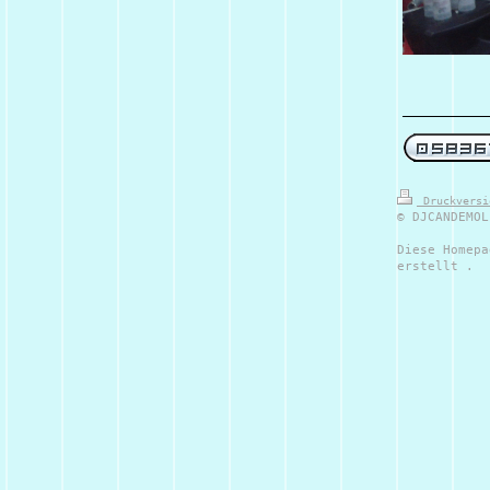
Druckvers
© DJCANDEMOL
Diese Homepa
erstellt .