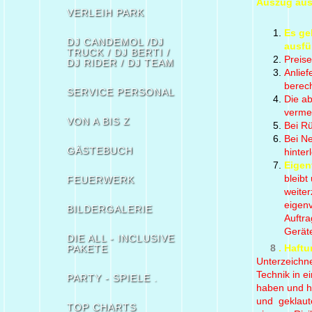
Auszug aus
VERLEIH PARK
Es ge
DJ CANDEMOL /DJ
ausfü
TRUCK / DJ BERTI /
Preise
DJ RIDER / DJ TEAM
Anlie
berech
SERVICE PERSONAL
Die a
vermer
VON A BIS Z
Bei Rü
Bei N
GÄSTEBUCH
hinter
Eigen
bleibt
FEUERWERK
weiter
eigen
BILDERGALERIE
Auftra
Geräte
DIE ALL - INCLUSIVE
8
. Haft
PAKETE
Unterzeichne
Technik in e
PARTY - SPIELE .
haben und ha
und geklaut
TOP CHARTS