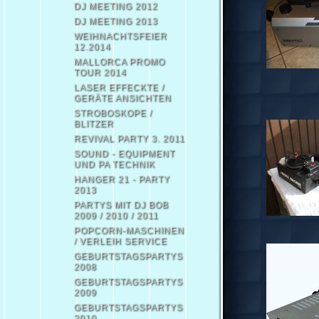
DJ MEETING 2012
DJ MEETING 2013
WEIHNACHTSFEIER
12.2014
MALLORCA PROMO
TOUR 2014
LASER EFFECKTE /
GERÄTE ANSICHTEN
STROBOSKOPE /
BLITZER
REVIVAL PARTY 3. 2011
SOUND - EQUIPMENT
UND PA TECHNIK
HANGER 21 - PARTY
2013
PARTYS MIT DJ BOB
2009 / 2010 / 2011
POPCORN-MASCHINEN
/ VERLEIH SERVICE
GEBURTSTAGSPARTYS
2008
GEBURTSTAGSPARTYS
2009
GEBURTSTAGSPARTYS
2010