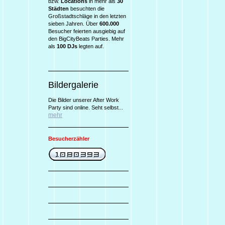
bzw.
Locations
in mehr als
30
Städten
besuchten die
Großstadtschläge in den letzten
sieben Jahren. Über
600.000
Besucher feierten ausgiebig auf
den BigCityBeats Parties. Mehr
als
100 DJs
legten auf.
Bildergalerie
Die Bilder unserer After Work
Party sind online. Seht selbst...
mehr
Besucherzähler