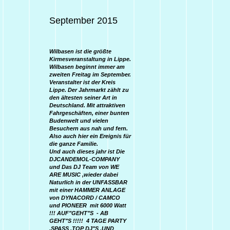
September 2015
Wilbasen ist die größte
Kirmesveranstaltung in Lippe.
Wilbasen beginnt immer am
zweiten Freitag im September.
Veranstalter ist der Kreis
Lippe. Der Jahrmarkt zählt zu
den ältesten seiner Art in
Deutschland. Mit attraktiven
Fahrgeschäften, einer bunten
Budenwelt und vielen
Besuchern aus nah und fern.
Also auch hier ein Ereignis für
die ganze Familie.
Und auch dieses jahr ist Die
DJCANDEMOL-COMPANY
und Das DJ Team von WE
ARE MUSIC ,wieder dabei
Naturlich in der UNFASSBAR
mit einer HAMMER ANLAGE
von DYNACORD / CAMCO
und PIONEER mit 6000 Watt
!!! AUF"GEHT"S - AB
GEHT"S !!!!! 4 TAGE PARTY
,SPASS ,TOP DJ"S ,UND