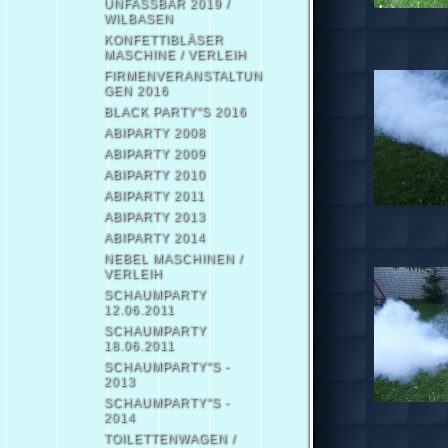
UNFASSBAR 2019 /
WILBASEN
KONFETTIBLÄSER
MASCHINE / VERLEIH
FIRMENVERANSTALTUN
GEN 2016
BLACK PARTY"S 2016
ABIPARTY 2008
ABIPARTY 2009
ABIPARTY 2010
ABIPARTY 2011
ABIPARTY 2013
ABIPARTY 2014
NEBEL MASCHINEN /
VERLEIH
SCHAUMPARTY
12.06.2011
SCHAUMPARTY
18.06.2011
SCHAUMPARTY"S -
2013
SCHAUMPARTY"S -
2014
TOILETTENWAGEN /