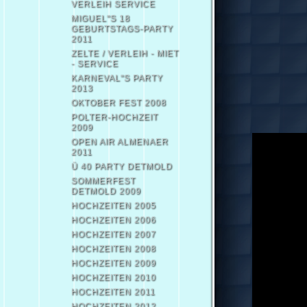
VERLEIH SERVICE
MIGUEL"S 18
GEBURTSTAGS-PARTY
2011
ZELTE / VERLEIH - MIET
- SERVICE
KARNEVAL"S PARTY
2013
OKTOBER FEST 2008
POLTER-HOCHZEIT
2009
OPEN AIR ALMENAER
2011
Ü 40 PARTY DETMOLD
SOMMERFEST
DETMOLD 2009
HOCHZEITEN 2005
HOCHZEITEN 2006
HOCHZEITEN 2007
HOCHZEITEN 2008
HOCHZEITEN 2009
HOCHZEITEN 2010
HOCHZEITEN 2011
HOCHZEITEN 2012