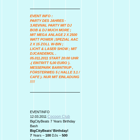
EVENT INFO :
PARTY DES JAHRES -
3.REVIVAL PARTY MIT DJ
BOB & DJ MUCH MORE ;
MIT MEGA ANLAGE 2 X 2500
WATT POWER ;SPEZIAL AAC
2 X 15 ZOLL W-BIN ;
LICHT & LASER SHOW ; MIT
DJCANDEMOL .
05.011.2011 START 20:00 UHR
.( EINTRITT 5,00 EURO ).
MESSEPARK BARNTRUP ,
FÖRSTERWEG 5 ( HALLE 3.1 /
CAFE ). NUR MIT EINLADUNG
!!!!
EVENTINFO
Cocoon Club
12.03.2011
BigCityBeats 7 Years Birthday
Bash
BigCityBeats’ Birthday!
7
Years –
100
DJs –
500