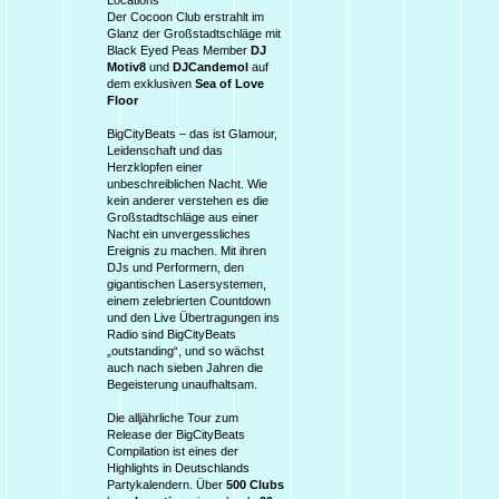
Locations
Der Cocoon Club erstrahlt im
Glanz der Großstadtschläge mit
Black Eyed Peas Member
DJ
Motiv8
und
DJCandemol
auf
dem exklusiven
Sea of Love
Floor
BigCityBeats – das ist Glamour,
Leidenschaft und das
Herzklopfen einer
unbeschreiblichen Nacht. Wie
kein anderer verstehen es die
Großstadtschläge aus einer
Nacht ein unvergessliches
Ereignis zu machen. Mit ihren
DJs und Performern, den
gigantischen Lasersystemen,
einem zelebrierten Countdown
und den Live Übertragungen ins
Radio sind BigCityBeats
„outstanding“, und so wächst
auch nach sieben Jahren die
Begeisterung unaufhaltsam.
Die alljährliche Tour zum
Release der BigCityBeats
Compilation ist eines der
Highlights in Deutschlands
Partykalendern. Über
500 Clubs