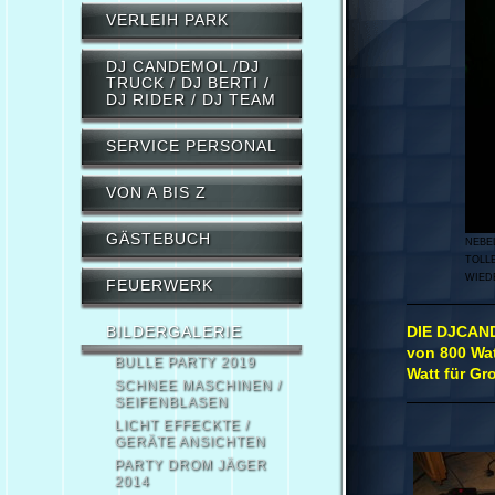
VERLEIH PARK
DJ CANDEMOL /DJ
TRUCK / DJ BERTI /
DJ RIDER / DJ TEAM
SERVICE PERSONAL
VON A BIS Z
GÄSTEBUCH
NEBE
TOLL
WIEDE
FEUERWERK
BILDERGALERIE
DIE DJCAND
von 800 Wat
BULLE PARTY 2019
Watt für Gr
SCHNEE MASCHINEN /
SEIFENBLASEN
LICHT EFFECKTE /
GERÄTE ANSICHTEN
PARTY DROM JÄGER
2014