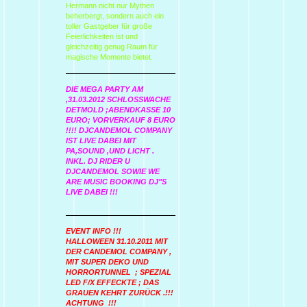
Hermann nicht nur Mythen
beherbergt, sondern auch ein
toller Gastgeber für große
Feierlichkeiten ist und
gleichzeitig genug Raum für
magische Momente bietet.
DIE MEGA PARTY AM
,31.03.2012 SCHLOSSWACHE
DETMOLD ;ABENDKASSE 10
EURO; VORVERKAUF 8 EURO
!!!! DJCANDEMOL COMPANY
IST LIVE DABEI MIT
PA,SOUND ,UND LICHT .
INKL. DJ RIDER U
DJCANDEMOL SOWIE WE
ARE MUSIC BOOKING DJ"S
LIVE DABEI !!!
EVENT INFO !!!
HALLOWEEN 31.10.2011 MIT
DER CANDEMOL COMPANY ,
MIT SUPER DEKO UND
HORRORTUNNEL ; SPEZIAL
LED F/X EFFECKTE ; DAS
GRAUEN KEHRT ZURÜCK .!!!
ACHTUNG !!!